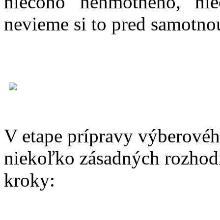
niečoho nehmotného, ni
nevieme si to pred samotn
V etape prípravy výberovéh
niekoľko zásadných rozhodn
kroky: