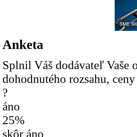
Anketa
Splnil Váš dodávateľ Vaše 
dohodnutého rozsahu, ceny
?
áno
25%
skôr áno