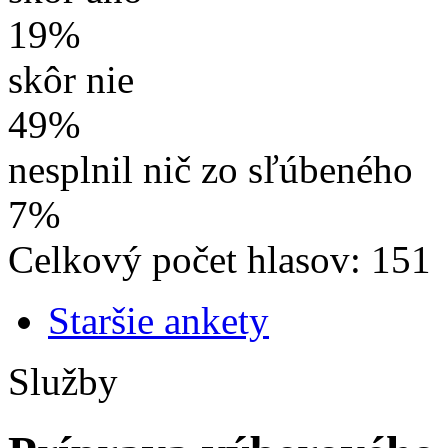
19%
skôr nie
49%
nesplnil nič zo sľúbeného
7%
Celkový počet hlasov: 151
Staršie ankety
Služby