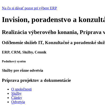
Na čo si dávať pozor pri výbere ERP
Invision, poradenstvo a konzult
Realizácia výberového konania, Príprava 
Odčlenenie služieb IT, Konzultačné a poradenské slu
ERP, CRM, Služby, Cenník
Podnikový systém
Služby pre rôzne odvetvia
Príprava projektov a dokumentácie
O spoločnosti
Služby
Články
Odvetvia