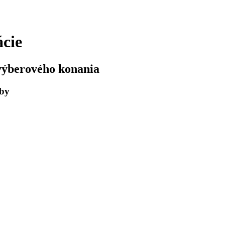
ácie
výberového konania
žby