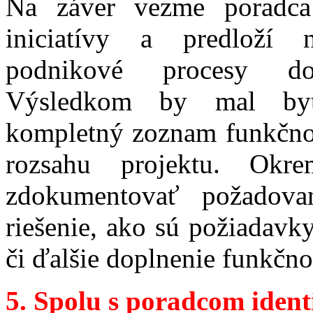
Na záver vezme poradc
iniciatívy a predloží 
podnikové procesy do
Výsledkom by mal byť
kompletný zoznam funkčnos
rozsahu projektu. Ok
zdokumentovať požadovan
riešenie, ako sú požiadavk
či ďalšie doplnenie funkčnos
5. S
polu s poradcom identi