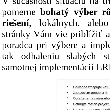
V súčasnosti situáciu na 
pomerne
bohatý výber rô
riešení
, lokálnych, aleb
stránky Vám vie priblížiť 
poradca pri výbere a imple
tak odhaleniu slabých s
samotnej implementácií ER