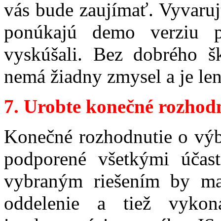
vás bude zaujímať. Vyvaruj
ponúkajú demo verziu p
vyskúšali. Bez dobrého šk
nemá žiadny zmysel a je len
7.
Urobte konečné rozhod
Konečné rozhodnutie o výb
podporené všetkými účas
vybraným riešením by mal
oddelenie a tiež vykoná