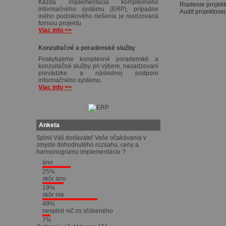
Každá implementácia komplexného
Riadenie projekt
informačného systému (ERP), prípadne
Audit projektove
iného podnikového riešenia je realizovaná
formou projektu
Viac info >>
Konzultačné a poradenské služby
Poskytujeme komplexné poradenské a
konzultačné služby pri výbere, nasadzovaní
prevádzke a následnej podpore
informačného systému.
Viac info >>
Anketa
Splnil Váš dodávateľ Vaše očakávania v
zmysle dohodnutého rozsahu, ceny a
harmonogramu implementácie ?
áno
25%
skôr áno
19%
skôr nie
49%
nesplnil nič zo sľúbeného
7%