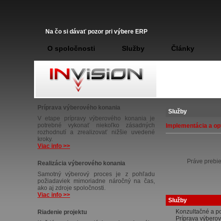
Na čo si dávať pozor pri výbere ERP
O spoločnosti
Služby
Články
Príprava výberového konania
Služby
V etape prípravy výberového konania je
potrebné vykonať niekoľko zásadných
Implementácia a op
rozhodnutí a zrealizovať nižšie uvedené
kroky.
Viac info >>
Práve prebie
Realizácia výberového konania
Samotný výberový proces je z pohľadu
požiadaviek mimoriadne náročný na čas,
ako aj zdroje spoločnosti.
Viac info >>
Služby
Konzultačné a p
Riadenie projektu
Príprava výbero